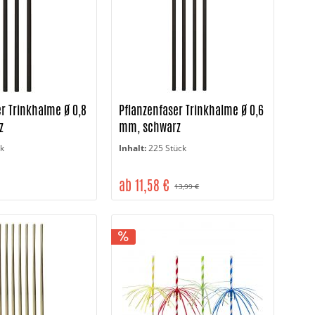
r Trinkhalme Ø 0,8
Pflanzenfaser Trinkhalme Ø 0,6
z
mm, schwarz
ck
Inhalt:
225 Stück
ab 11,58 €
13,99 €