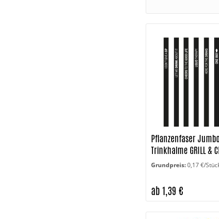
Pflanzenfaser Jumb
Trinkhalme GRILL & C
schwarz/weiß
Grundpreis:
0,17 €/Stüc
ab 1,39 €