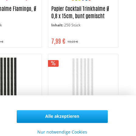
khalme Flamingo, Ø
Papier Cocktail Trinkhalme Ø
0,8 x 15cm, bunt gemischt
ck
Inhalt:
250 Stück
7,99 €
9 €
10,69 €
Alle akzeptieren
khalme Jumbo Ø 0,8
Papier Trinkhalme Jumbo Ø 0,8
warz
x 25cm, weiß
Nur notwendige Cookies