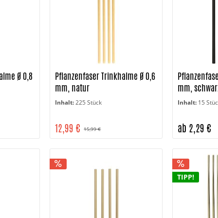
alme Ø 0,8
Pflanzenfaser Trinkhalme Ø 0,6
Pflanzenfase
mm, natur
mm, schwar
Inhalt:
225 Stück
Inhalt:
15 Stü
12,99 €
ab 2,29 €
15,99 €
TIPP!