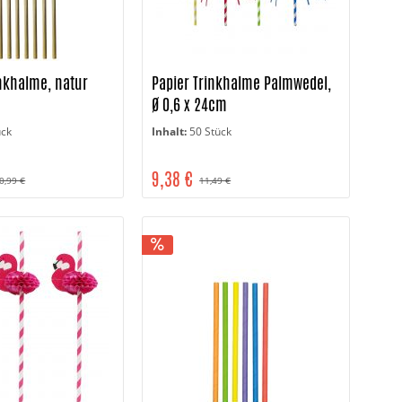
inkhalme, natur
Papier Trinkhalme Palmwedel,
Ø 0,6 x 24cm
ück
Inhalt:
50 Stück
9,38 €
0,99 €
11,49 €