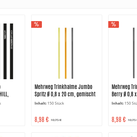
o
Mehrweg Trinkhalme Jumbo
Mehrweg Tr
HILL,
Spritz Ø 0,8 x 20 cm, gemischt
Berry Ø 0,8 
k
Inhalt:
150 Stück
Inhalt:
150 St
8,98 €
8,98 €
10,75 €
10,75