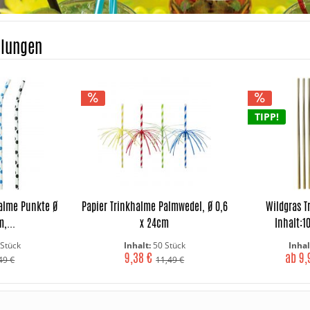
hlungen
TIPP!
halme Punkte Ø
Papier Trinkhalme Palmwedel, Ø 0,6
Wildgras T
,...
x 24cm
Inhalt:1
Stück
Inhalt:
50 Stück
Inhal
9,38 €
ab 9,
49 €
11,49 €