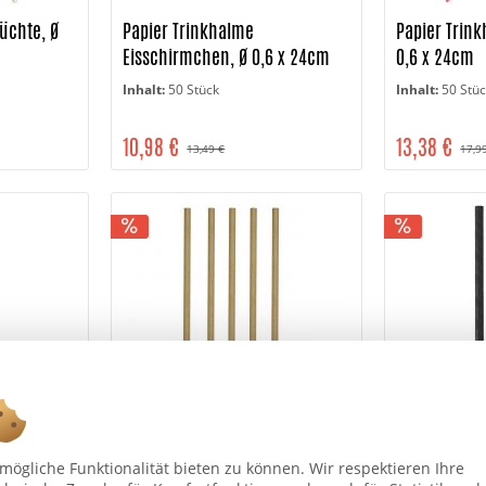
üchte, Ø
Papier Trinkhalme
Papier Trin
Eisschirmchen, Ø 0,6 x 24cm
0,6 x 24cm
Inhalt:
50 Stück
Inhalt:
50 Stü
10,98 €
13,38 €
13,49 €
17,9
cktail Ø
Papier Trinkhalme Jumbo Ø 0,8
Papier Trin
ögliche Funktionalität bieten zu können. Wir respektieren Ihre
x 25cm, natur
x 25cm, sch