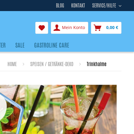
BLOG
KONTAKT
SERVICE/HILFE
Mein Konto
0,00 €
TER
SALE
GASTROLINE CARE
HOME
SPEISEN / GETRÄNKE-DEKO
Trinkhalme