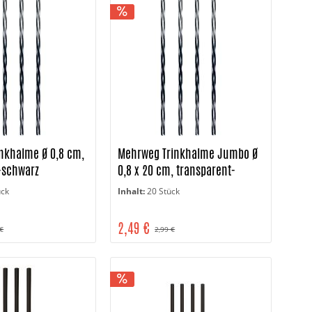
nkhalme Ø 0,8 cm,
Mehrweg Trinkhalme Jumbo Ø
-schwarz
0,8 x 20 cm, transparent-
schwarz
ück
Inhalt:
20 Stück
2,49 €
 €
2,99 €