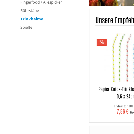
Fingerfood / Allespicker
Rührstäbe
Unsere Empfe
Trinkhalme
Spieße
Papier Knick-Trink
0,6 x 24cm
Inhalt:
100 
7,86 €
9,