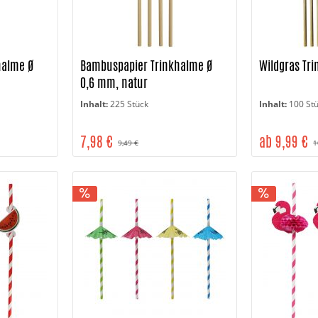
halme Ø
Bambuspapier Trinkhalme Ø
Wildgras Tr
0,6 mm, natur
Inhalt:
225 Stück
Inhalt:
100 St
7,98 €
ab 9,99 €
9,49 €
1