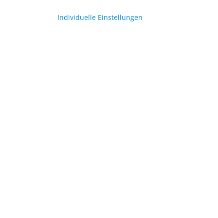
ück
Inhalt:
150 Stück
Individuelle Einstellungen
6,99 €
,99 €
8,99 €
halme Ø 0,6 x
Papier Trinkhalme Ø 0,6 x
fen farbig gemischt
20cm, Streifen lila-weiß
ück
Inhalt:
12 Stück