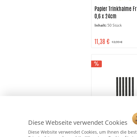
Papier Trinkhalme Fr
0,6 x 24cm
Inhalt:
50 Stück
11,38 €
13,99 €
Diese Webseite verwendet Cookies
Papier Trinkhalme Co
Diese Website verwendet Cookies, um Ihnen die bestm
0,8 x 15cm, schwarz