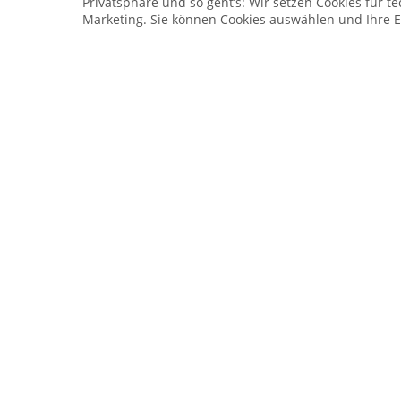
Privatsphäre und so geht’s: Wir setzen Cookies für te
Inhalt:
250 Stück
Marketing. Sie können Cookies auswählen und Ihre E
7,99 €
10,69 €
Papier Trinkhalme Ø 
20cm, Streifen gold
Inhalt:
12 Stück