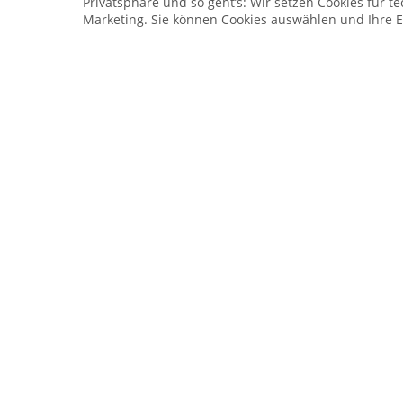
Privatsphäre und so geht’s: Wir setzen Cookies für te
Inhalt:
1 Stück
Marketing. Sie können Cookies auswählen und Ihre E
3,49 €
4,49 €
Kunststoff Trillerpfei
Deutschland, schwar
Inhalt:
6 Stück