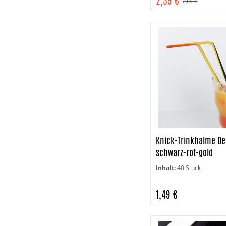
2,39 €
2,69 €
Knick-Trinkhalme De
schwarz-rot-gold
Inhalt:
40 Stück
1,49 €