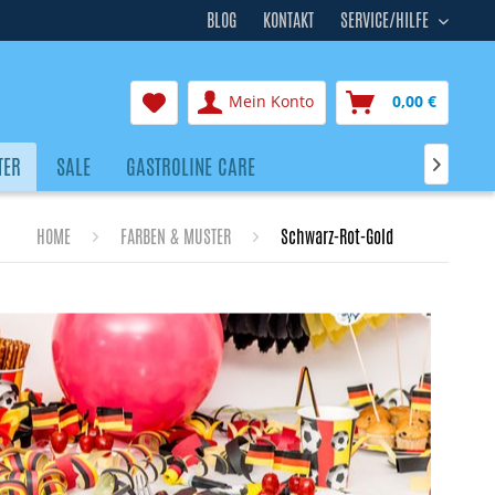
BLOG
KONTAKT
SERVICE/HILFE
Mein Konto
0,00 €
TER
SALE
GASTROLINE CARE

HOME
FARBEN & MUSTER
Schwarz-Rot-Gold