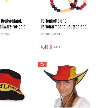
 Deutschland,
Perlenkette und
schwarz-rot-gold
Perlenarmband Deutschland,
schwarz-rot-gold
,70 €/m
Inhalt:
1 Stück
4,49 €
5,49 €