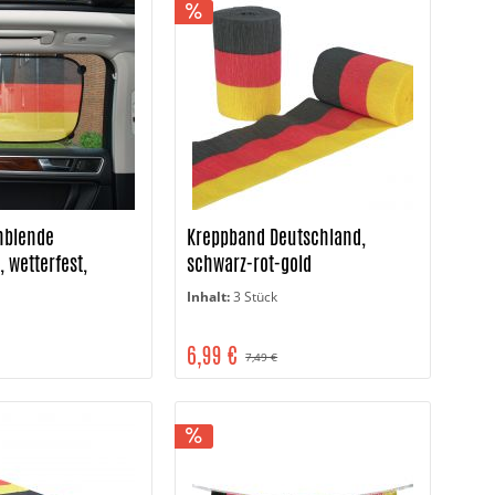
nblende
Kreppband Deutschland,
 wetterfest,
schwarz-rot-gold
-gold
Inhalt:
3 Stück
6,99 €
7,49 €