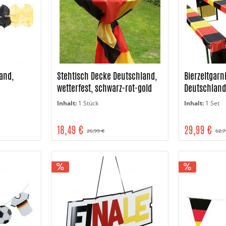
and,
Stehtisch Decke Deutschland,
Bierzeltgar
wetterfest, schwarz-rot-gold
Deutschland
Inhalt:
1 Stück
Inhalt:
1 Set
18,49 €
29,99 €
26,99 €
62,7