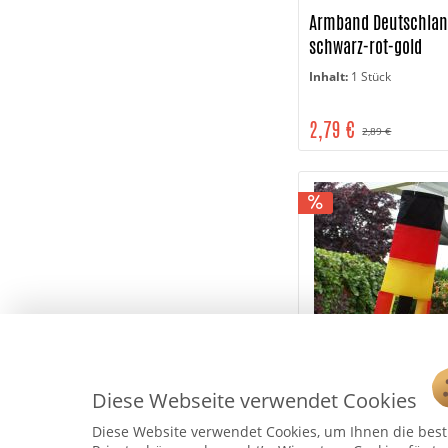
Armband Deutschlan
schwarz-rot-gold
Inhalt:
1 Stück
2,79 €
2,89 €
Diese Webseite verwendet Cookies
Windsack Deutschla
wetterfest, schwarz-
Diese Website verwendet Cookies, um Ihnen die bestm