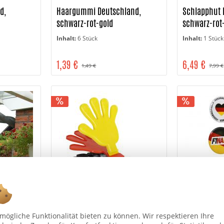
d,
Haargummi Deutschland,
Schlapphut 
schwarz-rot-gold
schwarz-rot
Inhalt:
6 Stück
Inhalt:
1 Stück
1,39 €
6,49 €
1,49 €
7,99 €
nd,
Handklatsche Deutschland,
Fußball-Butt
rot-gold
schwarz-rot-gold
ögliche Funktionalität bieten zu können. Wir respektieren Ihre