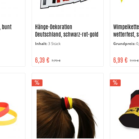
, bunt
Hänge-Dekoration
Wimpelkette
Deutschland, schwarz-rot-gold
wetterfest, 
Inhalt:
3 Stück
Grundpreis:
0
6,39 €
6,99 €
7,79 €
7,19 €