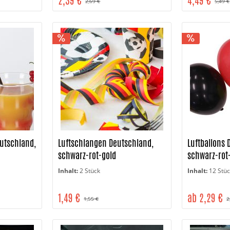
2,39 €
4,49 €
2,69 €
5,49 €
utschland,
Luftschlangen Deutschland,
Luftballons 
schwarz-rot-gold
schwarz-rot
Inhalt:
2 Stück
Inhalt:
12 Stü
1,49 €
ab 2,29 €
1,55 €
2