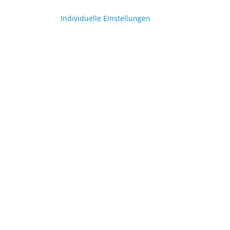
Inhalt:
1 Set
Individuelle Einstellungen
2,29 €
2,69 €
and Deutschland,
Mini-Wimpel Deutschland,
-gold
schwarz-rot-gold
Inhalt:
1 Stück