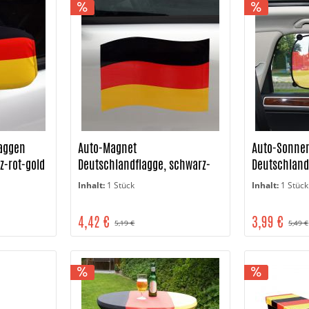
laggen
Auto-Magnet
Auto-Sonne
z-rot-gold
Deutschlandflagge, schwarz-
Deutschland,
rot-gold
schwarz-rot
Inhalt:
1 Stück
Inhalt:
1 Stück
4,42 €
3,99 €
5,19 €
5,49 €