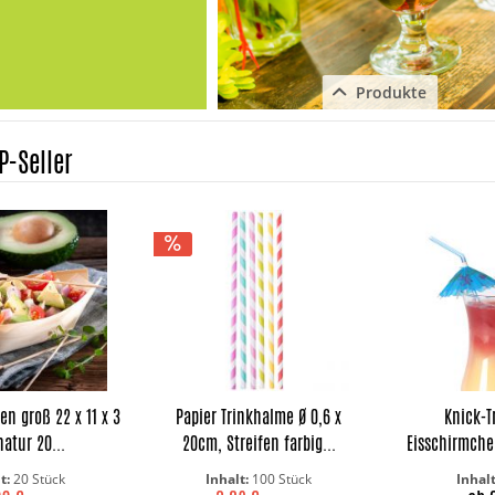
Produkte
Schließen
P-Seller
en groß 22 x 11 x 3
Papier Trinkhalme Ø 0,6 x
Knick-T
atur 20...
20cm, Streifen farbig...
Eisschirmche
lt:
20 Stück
Inhalt:
100 Stück
Inhal