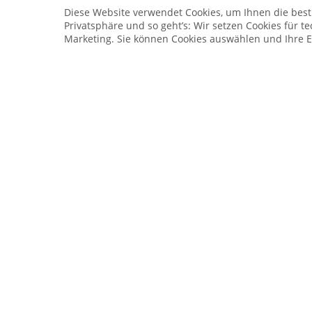
Diese Website verwendet Cookies, um Ihnen die bestm
Privatsphäre und so geht’s: Wir setzen Cookies für te
Marketing. Sie können Cookies auswählen und Ihre E
Service Hotline
Telefonische Unterstützung und Beratung unter:
04241 - 803018-0
Montag – Donnerstag: 9:00 h – 16:00 h
Freitag: 9:00 h - 15:00 h
* 