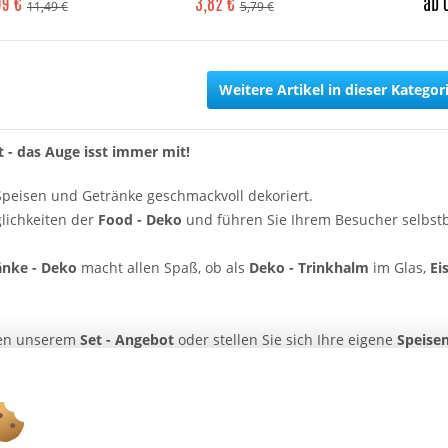
99 €
3,82 €
ab 
11,49 €
5,79 €
Weitere Artikel in dieser Kategor
 - das Auge isst immer mit!
 Speisen und Getränke geschmackvoll dekoriert.
lichkeiten der
Food - Deko
und führen Sie Ihrem Besucher selbstb
änke - Deko
macht allen Spaß, ob als
Deko - Trinkhalm
im Glas,
Ei
hen unserem
Set - Angebot
oder stellen Sie sich Ihre eigene
Speise