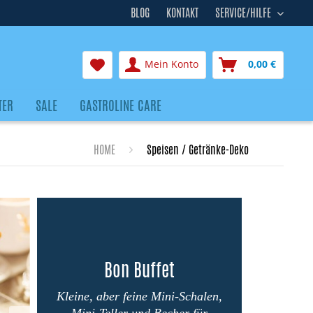
BLOG
KONTAKT
SERVICE/HILFE
Mein Konto
0,00 €
TER
SALE
GASTROLINE CARE
HOME
Speisen / Getränke-Deko
Bon Buffet
Kleine, aber feine Mini-Schalen,
Mini-Teller und Becher für