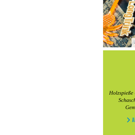
Holzspieße
Schasch
Gem
A