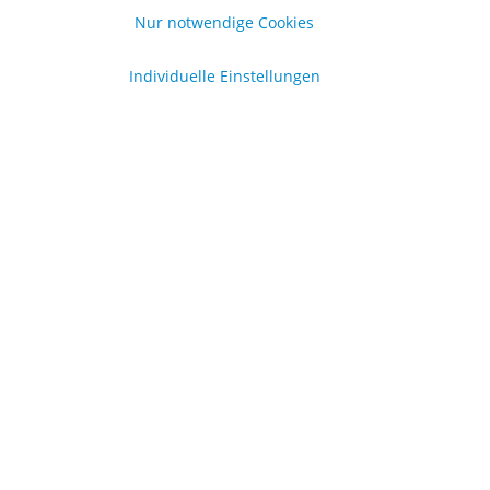
Nur notwendige Cookies
Individuelle Einstellungen
Vertrag widerrufen
formationen
er uns
lgemeine Geschäftsbedingungen
enschutzerklärung
pressum
en
.
.