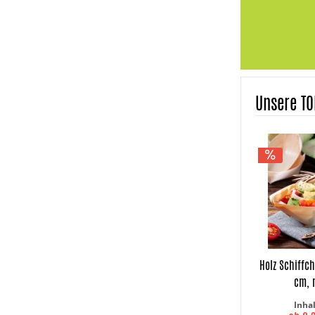
Unsere TO
Holz Schiffch
cm, n
Inha