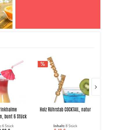
rinkhalme
Holz Rührstab COCKTAIL, natur
Holz Hörnchen 
n, bunt 6 Stück
natur 2
t:
6 Stück
Inhalt:
8 Stück
Inhalt: