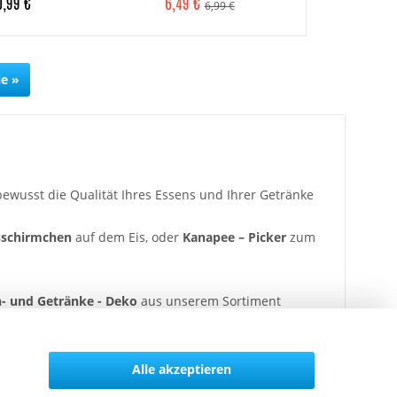
0,99 €
6,49 €
ab 9,99 
6,99 €
ie »
ewusst die Qualität Ihres Essens und Ihrer Getränke
sschirmchen
auf dem Eis, oder
Kanapee – Picker
zum
n- und Getränke - Deko
aus unserem Sortiment
Alle akzeptieren