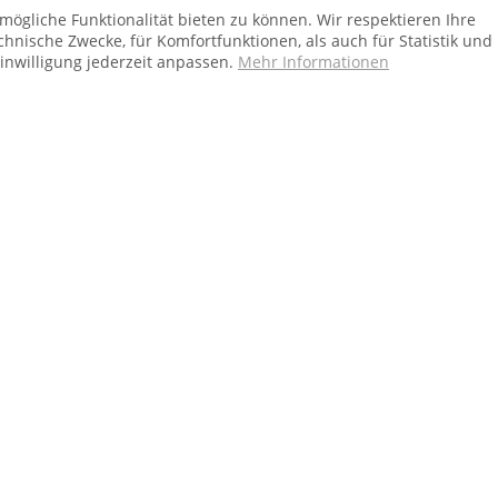
ögliche Funktionalität bieten zu können. Wir respektieren Ihre
chnische Zwecke, für Komfortfunktionen, als auch für Statistik und
inwilligung jederzeit anpassen.
Mehr Informationen
Ab 75 € versandkostenfrei *
Shop Service
In
Vertrag - widerrufen
Üb
Versand und Zahlungsbedingungen
Al
Widerrufsbelehrung
Dat
Kontakt
Im
bei Paketversand. Alle Preise inkl. gesetzl. Mehrwertsteuer zzgl.
Versandkost
Kundenbewertungen von Trusted Shops
4.68
von
5.00
bei
157
Bewertungen