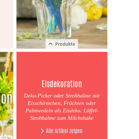
Produkte
Schließen
Eisdekoration
Deko-Picker oder Strohhalme mit
Eisschirmchen, Früchten oder
Palmwedeln als Eisdeko. Löffel-
Strohhalme zum Milchshake
Alle Artikel zeigen