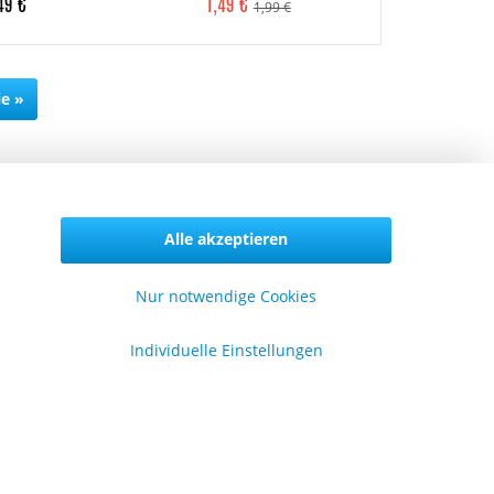
49 €
1,49 €
1,4
1,99 €
ie »
Alle akzeptieren
Vertrag widerrufen
Nur notwendige Cookies
Individuelle Einstellungen
formationen
er uns
lgemeine Geschäftsbedingungen
enschutzerklärung