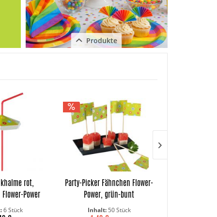
Produkte
Schließen
nkhalme rot,
Party-Picker Fähnchen Flower-
Knick-Trinkha
 Flower-Power
Power, grün-bunt
schwar
t:
6 Stück
Inhalt:
50 Stück
Inhalt: