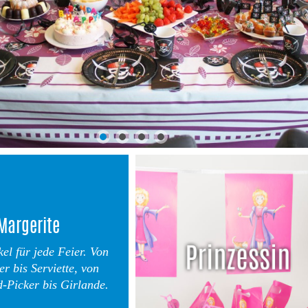
Margerite
kel für jede Feier. Von
er bis Serviette, von
-Picker bis Girlande.