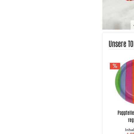
Unsere TO
Papptell
re
Inha