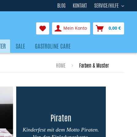
BLOG
KONTAKT
SERVICE/HILFE
Mein Konto
0,00 €
TER
SALE
GASTROLINE CARE
HOME
Farben & Muster
Piraten
Kinderfest mit dem Motto Piraten.
Von der Einladungskarte,