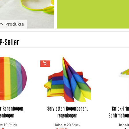
Produkte
Schließen
P-Seller
er Regenbogen,
Servietten Regenbogen,
Knick-Tri
genbogen
regenbogen
Schirmchen
lt:
10 Stück
Inhalt:
20 Stück
Inhal