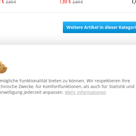
9 €
1,89 €
1,
2,69 €
2,69 €
Weitere Artikel in dieser Kategor
ögliche Funktionalität bieten zu können. Wir respektieren Ihre
chnische Zwecke, für Komfortfunktionen, als auch für Statistik und
Ab 75 € versandkostenfrei *
inwilligung jederzeit anpassen.
Mehr Informationen
Shop Service
In
Vertrag - widerrufen
Üb
Versand und Zahlungsbedingungen
Al
Widerrufsbelehrung
Dat