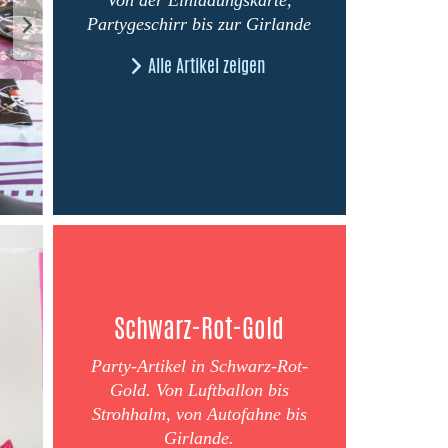
Partygeschirr bis zur Girlande
Alle Artikel zeigen
Schwarz-Rot-Gold
Party-Artikel in Schwarz-Rot-
Gold. Von Luftballon bis
Strohhalm, von Autofahne bis
Girlande.