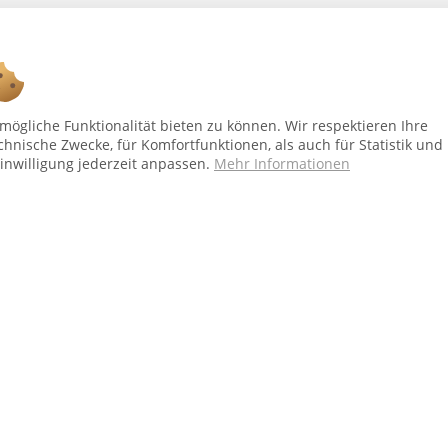
Ab 75 € versandkostenfrei *
ögliche Funktionalität bieten zu können. Wir respektieren Ihre
chnische Zwecke, für Komfortfunktionen, als auch für Statistik und
inwilligung jederzeit anpassen.
Mehr Informationen
Shop Service
In
Vertrag - widerrufen
Üb
Versand und Zahlungsbedingungen
Al
Widerrufsbelehrung
Dat
Kontakt
Im
bei Paketversand. Alle Preise inkl. gesetzl. Mehrwertsteuer zzgl.
Versandkost
Copyright © afp marketing gmbh - Alle Rechte vorbehalten