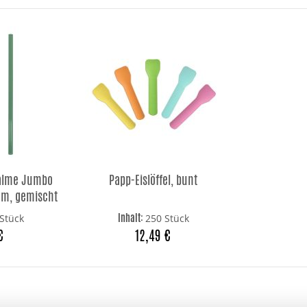
alme Jumbo
Papp-Eislöffel, bunt
 cm, gemischt
Inhalt:
Stück
250 Stück
€
12,49 €