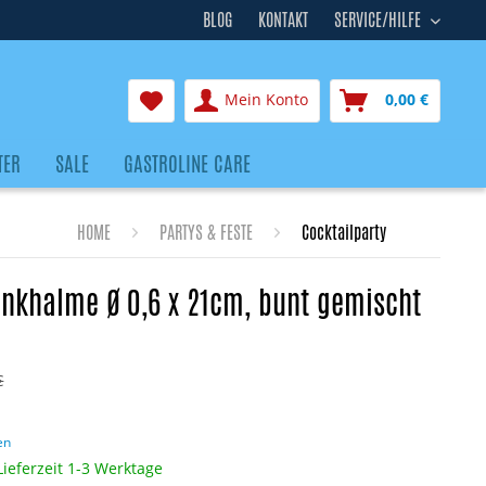
BLOG
KONTAKT
SERVICE/HILFE
Mein Konto
0,00 €
TER
SALE
GASTROLINE CARE
HOME
PARTYS & FESTE
Cocktailparty
inkhalme Ø 0,6 x 21cm, bunt gemischt
€
en
Lieferzeit 1-3 Werktage