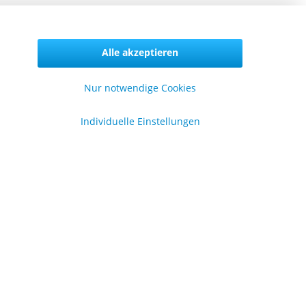
Vertrag widerrufen
Alle akzeptieren
Nur notwendige Cookies
formationen
Individuelle Einstellungen
er uns
lgemeine Geschäftsbedingungen
enschutzerklärung
pressum
en
.