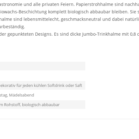
tronomie und alle privaten Feiern. Papierstrohhalme sind nachha
owachs-Beschichtung komplett biologisch abbaubar bleiben. Sie si
nkhalme sind lebensmittelecht, geschmacksneutral und dabei natürl
urbeständig.
 oder gepunkteten Designs. Es sind dicke Jumbo-Trinkhalme mit 0,
ekorativ für jeden kühlen Softdrink oder Saft
tstag, Mädelsabend
m Rohstoff, biologisch abbaubar