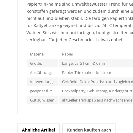
Papiertrinkhalme sind umweltbewusster Trend für Gas
Rohstoffen gefertigt werden und zudem durch eine Bi
nicht auf und bleiben stabil. Die farbigen Papiertri
für Kaltgetränke geeignet und bis ca. 24 °C temperat
Wählen Sie zwischen uni farbigen, bunt gestreiften
verfügbar. Für jeden Geschmack ist etwas dabei!
Material:
Papier
Größe:
Länge: ca. 21 cm, Ø 6 mm
Ausführung:
Papier-Trinkhalme, knickbar
Verwendung:
Getränke-Deko: Praktisch und zugleich d
geeignet für:
Cocktailparty, Geburtstag, Kindergebur
Gut zu wissen:
aktueller Trinkspaß aus nachwachsende
Ähnliche Artikel
Kunden kauften auch