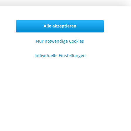
Vertrag widerrufen
Alle akzeptieren
Nur notwendige Cookies
formationen
Individuelle Einstellungen
er uns
lgemeine Geschäftsbedingungen
enschutzerklärung
pressum
en
.