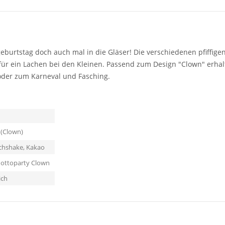
eburtstag doch auch mal in die Gläser! Die verschiedenen pfiffige
ür ein Lachen bei den Kleinen. Passend zum Design "Clown" erhalt
l oder zum Karneval und Fasching.
 (Clown)
lchshake, Kakao
Mottoparty Clown
ich