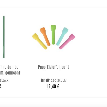
alme Jumbo
Papp-Eislöffel, bunt
 cm, gemischt
Inhalt:
Stück
250 Stück
€
12,49 €