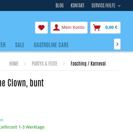
BLOG
KONTAKT
SERVICE/HILFE
Mein Konto
0,00 €
TER
SALE
GASTROLINE CARE

HOME
PARTYS & FESTE
Fasching / Karneval
me Clown, bunt
en
Lieferzeit 1-3 Werktage