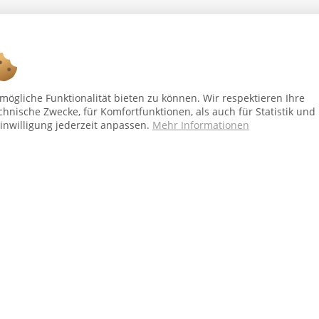
Ab 75 € versandkostenfrei *
ögliche Funktionalität bieten zu können. Wir respektieren Ihre
chnische Zwecke, für Komfortfunktionen, als auch für Statistik und
inwilligung jederzeit anpassen.
Mehr Informationen
Shop Service
In
Vertrag - widerrufen
Üb
Versand und Zahlungsbedingungen
Al
Widerrufsbelehrung
Dat
Kontakt
Im
bei Paketversand. Alle Preise inkl. gesetzl. Mehrwertsteuer zzgl.
Versandkost
Copyright © afp marketing gmbh - Alle Rechte vorbehalten