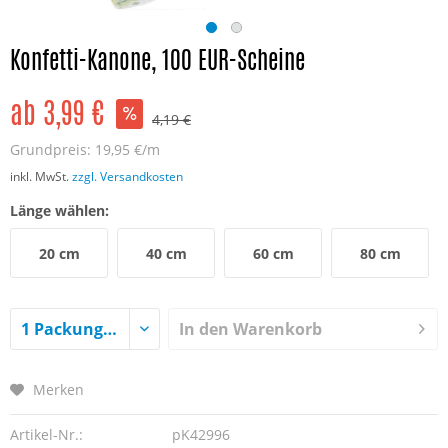
Konfetti-Kanone, 100 EUR-Scheine
ab 3,99 €
4,19 €
Grundpreis:
19,95 €/m
inkl. MwSt.
zzgl. Versandkosten
Länge wählen:
20 cm
40 cm
60 cm
80 cm
In den
Warenkorb
Merken
Artikel-Nr.:
pK42996