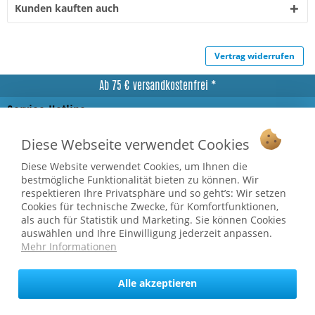
Kunden kauften auch
Vertrag widerrufen
Ab 75 € versandkostenfrei *
Service Hotline
Shop Service
Diese Webseite verwendet Cookies
Diese Website verwendet Cookies, um Ihnen die
Informationen
bestmögliche Funktionalität bieten zu können. Wir
respektieren Ihre Privatsphäre und so geht’s: Wir setzen
Cookies für technische Zwecke, für Komfortfunktionen,
* bei Paketversand. Alle Preise inkl. gesetzl. Mehrwertsteuer zzgl.
als auch für Statistik und Marketing. Sie können Cookies
Versandkosten
.
auswählen und Ihre Einwilligung jederzeit anpassen.
Copyright © afp marketing gmbh - Alle Rechte vorbehalten
Mehr Informationen
Alle akzeptieren
Sicher zahlen in unserem Onlineshop