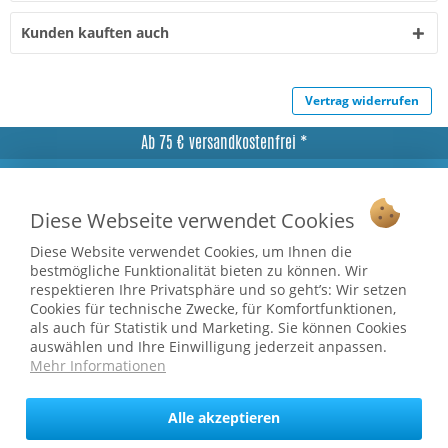
Kunden kauften auch
Vertrag widerrufen
Ab 75 € versandkostenfrei *
Service Hotline
Diese Webseite verwendet Cookies
Shop Service
Diese Website verwendet Cookies, um Ihnen die
Informationen
bestmögliche Funktionalität bieten zu können. Wir
respektieren Ihre Privatsphäre und so geht’s: Wir setzen
Cookies für technische Zwecke, für Komfortfunktionen,
* bei Paketversand. Alle Preise inkl. gesetzl. Mehrwertsteuer zzgl.
als auch für Statistik und Marketing. Sie können Cookies
Versandkosten
.
auswählen und Ihre Einwilligung jederzeit anpassen.
Copyright © afp marketing gmbh - Alle Rechte vorbehalten
Mehr Informationen
Alle akzeptieren
Sicher zahlen in unserem Onlineshop