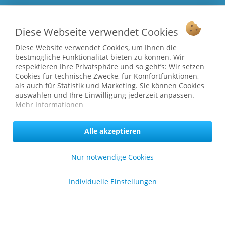
Informationen
Diese Webseite verwendet Cookies
* bei Paketversand. Alle Preise inkl. gesetzl. Mehrwertsteuer zzgl.
Diese Website verwendet Cookies, um Ihnen die
Versandkosten
.
bestmögliche Funktionalität bieten zu können. Wir
Copyright © afp marketing gmbh - Alle Rechte vorbehalten
respektieren Ihre Privatsphäre und so geht’s: Wir setzen
Cookies für technische Zwecke, für Komfortfunktionen,
als auch für Statistik und Marketing. Sie können Cookies
auswählen und Ihre Einwilligung jederzeit anpassen.
Sicher zahlen in unserem Onlineshop
Mehr Informationen
Alle akzeptieren
Nur notwendige Cookies
Individuelle Einstellungen