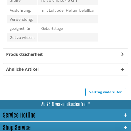
H: 70 cm, B: 46 cm
Größe:
Ausführung:
mit Luft oder Helium befüllbar
Verwendung:
geeignet für:
Geburtstage
Gut zu wissen:
Produktsicherheit
Ähnliche Artikel
Vertrag widerrufen
Ab 75 € versandkostenfrei *
Service Hotline
Shop Service