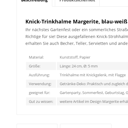
Knick-Trinkhalme Margerite, blau-weiß
Ihr nächstes Gartenfest oder ein sommerliches Stra
Richtige für sie! Diese ausgefallenen Knick-Strohhal
erhalten Sie auch Becher, Teller, Servietten und and
Material:
Kunststoff, Papier
Größe:
Länge: 24 cm, Ø: 5 mm
Ausführung:
Trinkhalme mit Knickgelenk, mit Flagge
Verwendung:
Getränke-Deko: Praktisch und zugleich de
geeignet für:
Gartenparty, Sommerfest, Geburtstag, G
Gut zu wissen:
weitere Artikel im Design Margerite erhäl