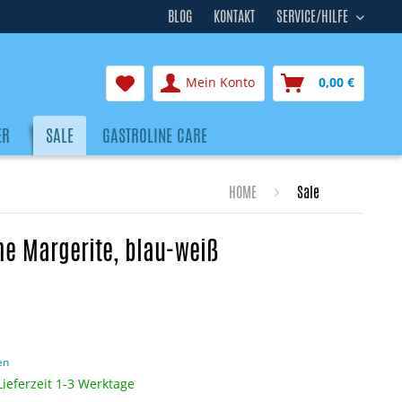
BLOG
KONTAKT
SERVICE/HILFE
Mein Konto
0,00 €
ER
SALE
GASTROLINE CARE
HOME
Sale
me Margerite, blau-weiß
en
Lieferzeit 1-3 Werktage