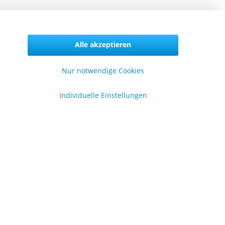
Vertrag widerrufen
Alle akzeptieren
Nur notwendige Cookies
formationen
Individuelle Einstellungen
er uns
lgemeine Geschäftsbedingungen
enschutzerklärung
pressum
en
.