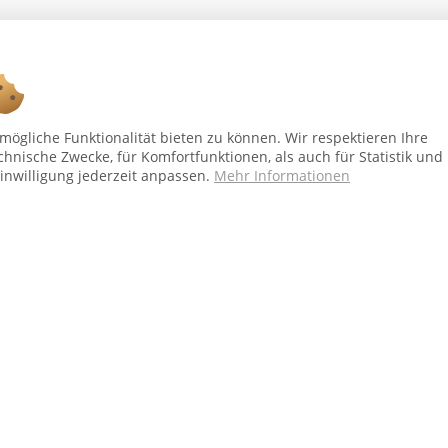
Ab 75 € versandkostenfrei *
ögliche Funktionalität bieten zu können. Wir respektieren Ihre
chnische Zwecke, für Komfortfunktionen, als auch für Statistik und
inwilligung jederzeit anpassen.
Mehr Informationen
Shop Service
In
Vertrag - widerrufen
Üb
Versand und Zahlungsbedingungen
Al
Widerrufsbelehrung
Dat
Kontakt
Im
bei Paketversand. Alle Preise inkl. gesetzl. Mehrwertsteuer zzgl.
Versandkost
Copyright © afp marketing gmbh - Alle Rechte vorbehalten