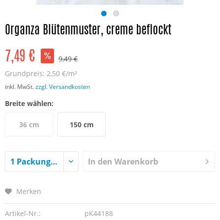
Organza Blütenmuster, creme beflockt
7,49 €
9,49 €
Grundpreis:
2,50 €/m²
inkl. MwSt.
zzgl. Versandkosten
Breite wählen:
36 cm
150 cm
In den
Warenkorb
Merken
Artikel-Nr.:
pK44188