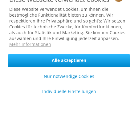
Diese Website verwendet Cookies, um Ihnen die
Ab 75 € versandkostenfrei *
bestmögliche Funktionalität bieten zu können. Wir
respektieren Ihre Privatsphäre und so geht’s: Wir setzen
Service Hotline
Cookies für technische Zwecke, für Komfortfunktionen,
als auch für Statistik und Marketing. Sie können Cookies
Shop Service
auswählen und Ihre Einwilligung jederzeit anpassen.
Mehr Informationen
Informationen
Alle akzeptieren
* bei Paketversand. Alle Preise inkl. gesetzl. Mehrwertsteuer zzgl.
Versandkosten
.
Nur notwendige Cookies
Copyright © afp marketing gmbh - Alle Rechte vorbehalten
Individuelle Einstellungen
Sicher zahlen in unserem Onlineshop