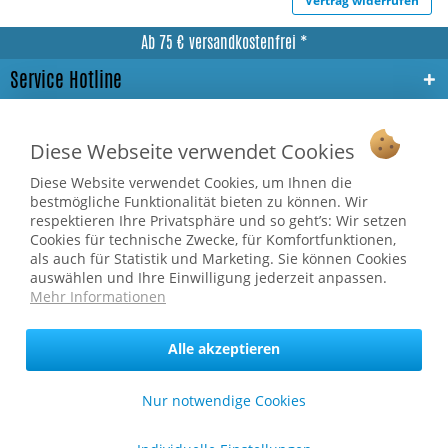
Vertrag widerrufen
Ab 75 € versandkostenfrei *
Service Hotline
Shop Service
Diese Webseite verwendet Cookies
Informationen
Diese Website verwendet Cookies, um Ihnen die
bestmögliche Funktionalität bieten zu können. Wir
* bei Paketversand. Alle Preise inkl. gesetzl. Mehrwertsteuer zzgl.
respektieren Ihre Privatsphäre und so geht’s: Wir setzen
Versandkosten
.
Cookies für technische Zwecke, für Komfortfunktionen,
als auch für Statistik und Marketing. Sie können Cookies
Copyright © afp marketing gmbh - Alle Rechte vorbehalten
auswählen und Ihre Einwilligung jederzeit anpassen.
Mehr Informationen
Sicher zahlen in unserem Onlineshop
Alle akzeptieren
Nur notwendige Cookies