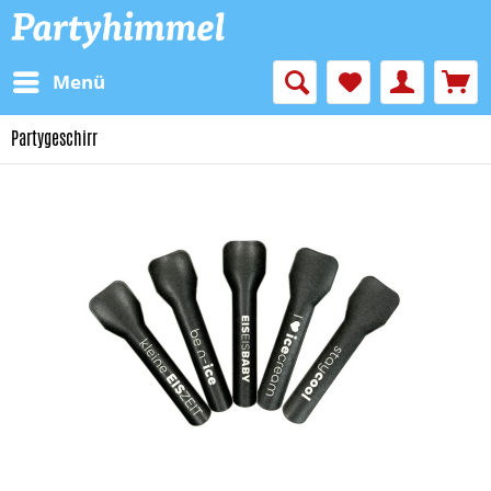
Menü
Partygeschirr