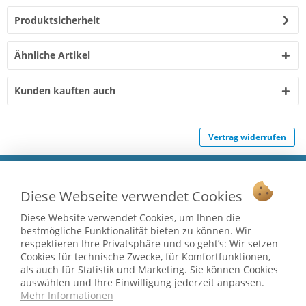
Produktsicherheit
Ähnliche Artikel
Kunden kauften auch
Vertrag widerrufen
Ab 75 € versandkostenfrei *
Service Hotline
Diese Webseite verwendet Cookies
Shop Service
Diese Website verwendet Cookies, um Ihnen die
bestmögliche Funktionalität bieten zu können. Wir
respektieren Ihre Privatsphäre und so geht’s: Wir setzen
Informationen
Cookies für technische Zwecke, für Komfortfunktionen,
als auch für Statistik und Marketing. Sie können Cookies
auswählen und Ihre Einwilligung jederzeit anpassen.
* bei Paketversand. Alle Preise inkl. gesetzl. Mehrwertsteuer zzgl.
Mehr Informationen
Versandkosten
.