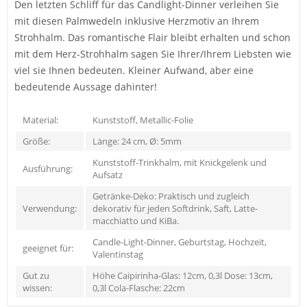
Den letzten Schliff für das Candlight-Dinner verleihen Sie
mit diesen Palmwedeln inklusive Herzmotiv an Ihrem
Strohhalm. Das romantische Flair bleibt erhalten und schon
mit dem Herz-Strohhalm sagen Sie Ihrer/Ihrem Liebsten wie
viel sie Ihnen bedeuten. Kleiner Aufwand, aber eine
bedeutende Aussage dahinter!
Material:
Kunststoff, Metallic-Folie
Größe:
Länge: 24 cm, Ø: 5mm
Kunststoff-Trinkhalm, mit Knickgelenk und
Ausführung:
Aufsatz
Getränke-Deko: Praktisch und zugleich
Verwendung:
dekorativ für jeden Softdrink, Saft, Latte-
macchiatto und KiBa.
Candle-Light-Dinner, Geburtstag, Hochzeit,
geeignet für:
Valentinstag
Gut zu
Höhe Caipirinha-Glas: 12cm, 0,3l Dose: 13cm,
wissen:
0,3l Cola-Flasche: 22cm