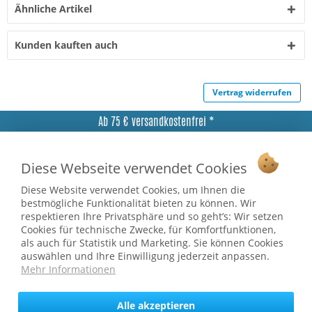
Ähnliche Artikel
Kunden kauften auch
Vertrag widerrufen
Ab 75 € versandkostenfrei *
Service Hotline
Diese Webseite verwendet Cookies
Shop Service
Diese Website verwendet Cookies, um Ihnen die
bestmögliche Funktionalität bieten zu können. Wir
Informationen
respektieren Ihre Privatsphäre und so geht’s: Wir setzen
Cookies für technische Zwecke, für Komfortfunktionen,
als auch für Statistik und Marketing. Sie können Cookies
* bei Paketversand. Alle Preise inkl. gesetzl. Mehrwertsteuer zzgl.
Versandkosten
.
auswählen und Ihre Einwilligung jederzeit anpassen.
Mehr Informationen
Copyright © afp marketing gmbh - Alle Rechte vorbehalten
Alle akzeptieren