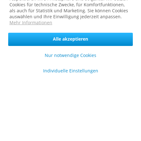
Shop Service
Cookies für technische Zwecke, für Komfortfunktionen,
als auch für Statistik und Marketing. Sie können Cookies
Informationen
auswählen und Ihre Einwilligung jederzeit anpassen.
Mehr Informationen
* bei Paketversand. Alle Preise inkl. gesetzl. Mehrwertsteuer zzgl.
Versandkosten
.
Alle akzeptieren
Copyright © afp marketing gmbh - Alle Rechte vorbehalten
Nur notwendige Cookies
Sicher zahlen in unserem Onlineshop
Individuelle Einstellungen