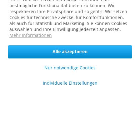
bestmögliche Funktionalität bieten zu können. Wir
Service Hotline
respektieren Ihre Privatsphäre und so geht’s: Wir setzen
Cookies für technische Zwecke, für Komfortfunktionen,
Shop Service
als auch für Statistik und Marketing. Sie können Cookies
auswählen und Ihre Einwilligung jederzeit anpassen.
Informationen
Mehr Informationen
Alle akzeptieren
* bei Paketversand. Alle Preise inkl. gesetzl. Mehrwertsteuer zzgl.
Versandkosten
.
Copyright © afp marketing gmbh - Alle Rechte vorbehalten
Nur notwendige Cookies
Individuelle Einstellungen
Sicher zahlen in unserem Onlineshop