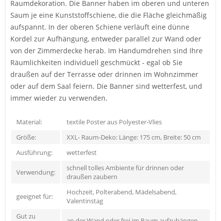
Raumdekoration. Die Banner haben im oberen und unteren
Saum je eine Kunststoffschiene, die die Fläche gleichmäßig
aufspannt. In der oberen Schiene verläuft eine dünne
Kordel zur Aufhängung, entweder parallel zur Wand oder
von der Zimmerdecke herab. Im Handumdrehen sind Ihre
Räumlichkeiten individuell geschmückt - egal ob Sie
draußen auf der Terrasse oder drinnen im Wohnzimmer
oder auf dem Saal feiern. Die Banner sind wetterfest, und
immer wieder zu verwenden.
Material:
textile Poster aus Polyester-Vlies
Größe:
XXL- Raum-Deko: Länge: 175 cm, Breite: 50 cm
Ausführung:
wetterfest
schnell tolles Ambiente für drinnen oder
Verwendung:
draußen zaubern
Hochzeit, Polterabend, Mädelsabend,
geeignet für:
Valentinstag
Gut zu
an der Wand oder frei im Raum aufzuhängen