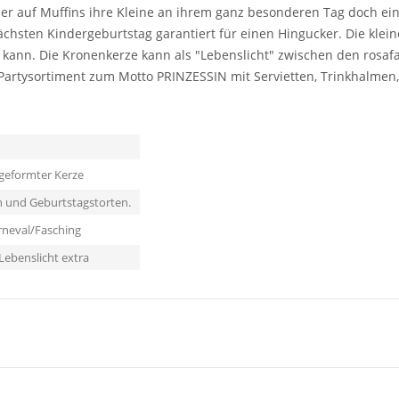
er auf Muffins ihre Kleine an ihrem ganz besonderen Tag doch ei
chsten Kindergeburtstag garantiert für einen Hingucker. Die klein
ann. Die Kronenkerze kann als "Lebenslicht" zwischen den rosafa
Partysortiment zum Motto PRINZESSIN mit Servietten, Trinkhalmen,
 geformter Kerze
n und Geburtstagstorten.
rneval/Fasching
Lebenslicht extra