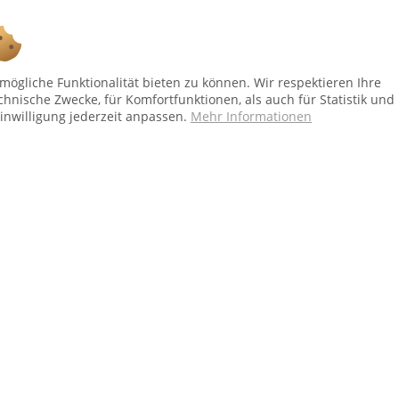
Ab 75 € versandkostenfrei *
ögliche Funktionalität bieten zu können. Wir respektieren Ihre
chnische Zwecke, für Komfortfunktionen, als auch für Statistik und
Shop Service
In
inwilligung jederzeit anpassen.
Mehr Informationen
Vertrag - widerrufen
Üb
Versand und Zahlungsbedingungen
Al
Widerrufsbelehrung
Dat
Kontakt
Im
bei Paketversand. Alle Preise inkl. gesetzl. Mehrwertsteuer zzgl.
Versandkost
Copyright © afp marketing gmbh - Alle Rechte vorbehalten
Sicher zahlen in unserem Onlineshop