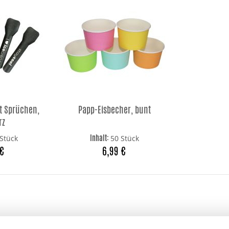
it Sprüchen,
Papp-Eisbecher, bunt
rz
Inhalt:
Stück
50 Stück
 €
6,99 €