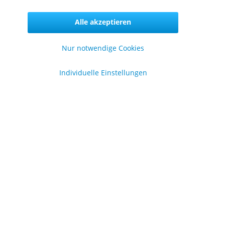
Vertrag widerrufen
Alle akzeptieren
Nur notwendige Cookies
formationen
Individuelle Einstellungen
er uns
lgemeine Geschäftsbedingungen
enschutzerklärung
pressum
en
.