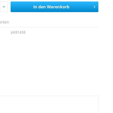
In den
Warenkorb
erken
pK81458