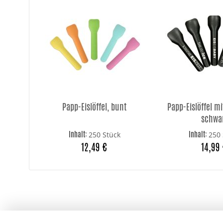
Papp-Eislöffel, bunt
Papp-Eislöffel m
schwa
Inhalt:
Inhalt:
250 Stück
250 
12,49 €
14,99