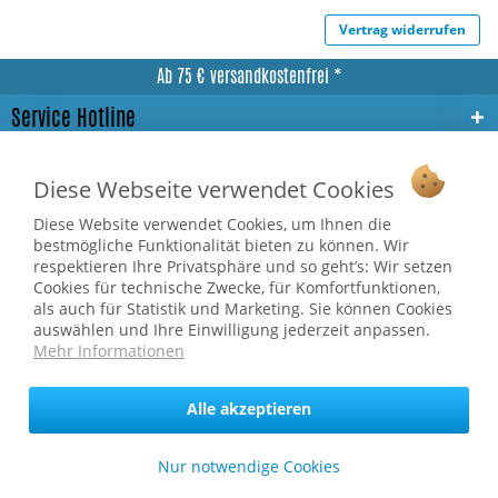
Vertrag widerrufen
Ab 75 € versandkostenfrei *
Service Hotline
Shop Service
Diese Webseite verwendet Cookies
Informationen
Diese Website verwendet Cookies, um Ihnen die
bestmögliche Funktionalität bieten zu können. Wir
respektieren Ihre Privatsphäre und so geht’s: Wir setzen
* bei Paketversand. Alle Preise inkl. gesetzl. Mehrwertsteuer zzgl.
Cookies für technische Zwecke, für Komfortfunktionen,
Versandkosten
.
als auch für Statistik und Marketing. Sie können Cookies
Copyright © afp marketing gmbh - Alle Rechte vorbehalten
auswählen und Ihre Einwilligung jederzeit anpassen.
Mehr Informationen
Sicher zahlen in unserem Onlineshop
Alle akzeptieren
Nur notwendige Cookies