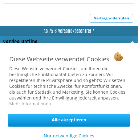
Vertrag widerrufen
Ab 75 € versandkostenfrei *
Service Hotline
Shop Service
Diese Webseite verwendet Cookies
Informationen
Diese Website verwendet Cookies, um Ihnen die
bestmögliche Funktionalität bieten zu können. Wir
respektieren Ihre Privatsphäre und so geht’s: Wir setzen
* bei Paketversand. Alle Preise inkl. gesetzl. Mehrwertsteuer zzgl.
Cookies für technische Zwecke, für Komfortfunktionen,
Versandkosten
.
als auch für Statistik und Marketing. Sie können Cookies
Copyright © afp marketing gmbh - Alle Rechte vorbehalten
auswählen und Ihre Einwilligung jederzeit anpassen.
Mehr Informationen
Sicher zahlen in unserem Onlineshop
Alle akzeptieren
Nur notwendige Cookies