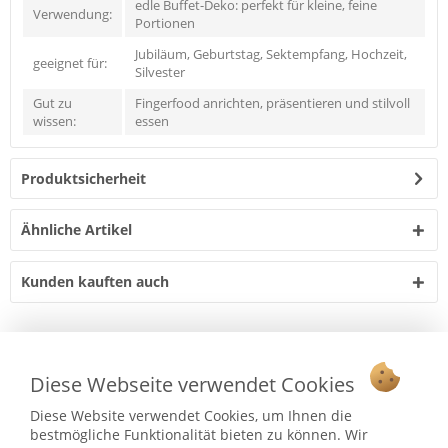
edle Buffet-Deko: perfekt für kleine, feine
Verwendung:
Portionen
Jubiläum, Geburtstag, Sektempfang, Hochzeit,
geeignet für:
Silvester
Gut zu
Fingerfood anrichten, präsentieren und stilvoll
wissen:
essen
Produktsicherheit
Ähnliche Artikel
Kunden kauften auch
Vertrag widerrufen
Diese Webseite verwendet Cookies
Ab 75 € versandkostenfrei *
Diese Website verwendet Cookies, um Ihnen die
Service Hotline
bestmögliche Funktionalität bieten zu können. Wir