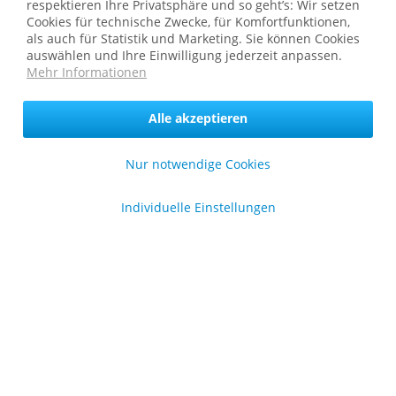
respektieren Ihre Privatsphäre und so geht’s: Wir setzen
Shop Service
Cookies für technische Zwecke, für Komfortfunktionen,
als auch für Statistik und Marketing. Sie können Cookies
Informationen
auswählen und Ihre Einwilligung jederzeit anpassen.
Mehr Informationen
* bei Paketversand. Alle Preise inkl. gesetzl. Mehrwertsteuer zzgl.
Alle akzeptieren
Versandkosten
.
Copyright © afp marketing gmbh - Alle Rechte vorbehalten
Nur notwendige Cookies
Sicher zahlen in unserem Onlineshop
Individuelle Einstellungen