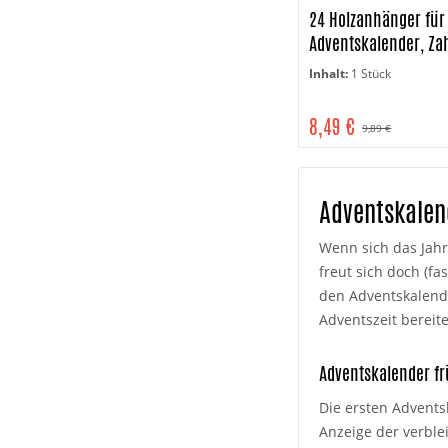
24 Holzanhänger für
Adventskalender, Za
Engel
Inhalt:
1 Stück
8,49 €
9,89 €
Adventskalen
Wenn sich das Jahr
freut sich doch (fa
den Adventskalende
Adventszeit bereit
Adventskalender f
Die ersten Advents
Anzeige der verble