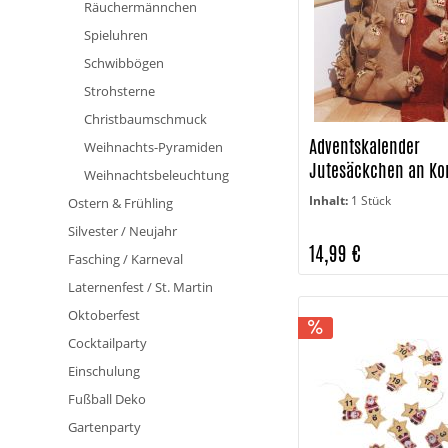
Räuchermännchen
Spieluhren
Schwibbögen
Strohsterne
Christbaumschmuck
Adventskalender
Weihnachts-Pyramiden
Jutesäckchen an Kor
Weihnachtsbeleuchtung
Weihnachtsmann
Inhalt:
1 Stück
Ostern & Frühling
Silvester / Neujahr
14,99 €
Fasching / Karneval
Laternenfest / St. Martin
Oktoberfest
Cocktailparty
Einschulung
Fußball Deko
Gartenparty