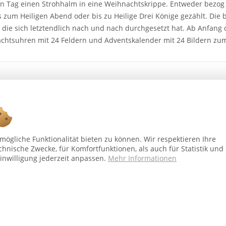
n Tag einen Strohhalm in eine Weihnachtskrippe. Entweder bezog 
 zum Heiligen Abend oder bis zu Heilige Drei Könige gezählt. Die 
die sich letztendlich nach und nach durchgesetzt hat. Ab Anfang 
chtsuhren mit 24 Feldern und Adventskalender mit 24 Bildern zu
ögliche Funktionalität bieten zu können. Wir respektieren Ihre
chnische Zwecke, für Komfortfunktionen, als auch für Statistik und
Ab 75 € versandkostenfrei *
inwilligung jederzeit anpassen.
Mehr Informationen
Shop Service
In
Vertrag - widerrufen
Üb
Versand und Zahlungsbedingungen
Al