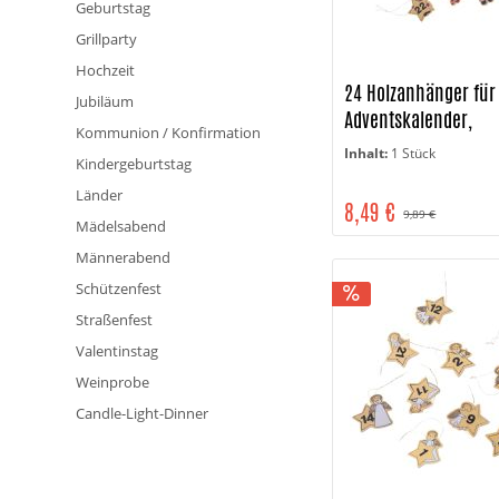
Geburtstag
Grillparty
Hochzeit
24 Holzanhänger für
Jubiläum
Adventskalender,
Kommunion / Konfirmation
Weihnachtsmann
Inhalt:
1 Stück
Kindergeburtstag
Länder
8,49 €
9,89 €
Mädelsabend
Männerabend
Schützenfest
Straßenfest
Valentinstag
Weinprobe
Candle-Light-Dinner