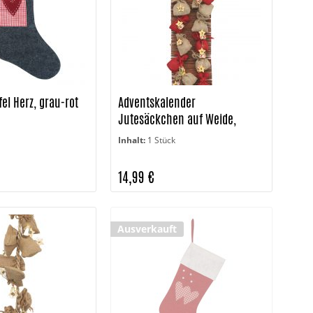
fel Herz, grau-rot
Adventskalender
Jutesäckchen auf Weide,
Weihnachtsmann
Inhalt:
1 Stück
14,99 €
Ausverkauft