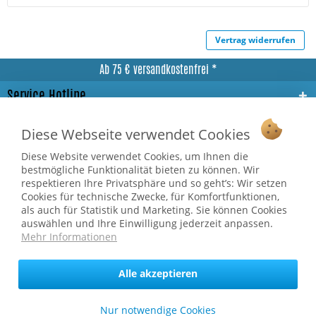
Vertrag widerrufen
Ab 75 € versandkostenfrei *
Service Hotline
Shop Service
Diese Webseite verwendet Cookies
Informationen
Diese Website verwendet Cookies, um Ihnen die
bestmögliche Funktionalität bieten zu können. Wir
respektieren Ihre Privatsphäre und so geht’s: Wir setzen
* bei Paketversand. Alle Preise inkl. gesetzl. Mehrwertsteuer zzgl.
Cookies für technische Zwecke, für Komfortfunktionen,
Versandkosten
.
als auch für Statistik und Marketing. Sie können Cookies
Copyright © afp marketing gmbh - Alle Rechte vorbehalten
auswählen und Ihre Einwilligung jederzeit anpassen.
Mehr Informationen
Sicher zahlen in unserem Onlineshop
Alle akzeptieren
Nur notwendige Cookies