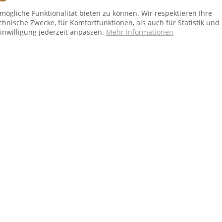
Shop Service
In
ögliche Funktionalität bieten zu können. Wir respektieren Ihre
chnische Zwecke, für Komfortfunktionen, als auch für Statistik und
Vertrag - widerrufen
Üb
inwilligung jederzeit anpassen.
Mehr Informationen
Versand und Zahlungsbedingungen
Al
Widerrufsbelehrung
Dat
Kontakt
Im
bei Paketversand. Alle Preise inkl. gesetzl. Mehrwertsteuer zzgl.
Versandkost
Copyright © afp marketing gmbh - Alle Rechte vorbehalten
Sicher zahlen in unserem Onlineshop