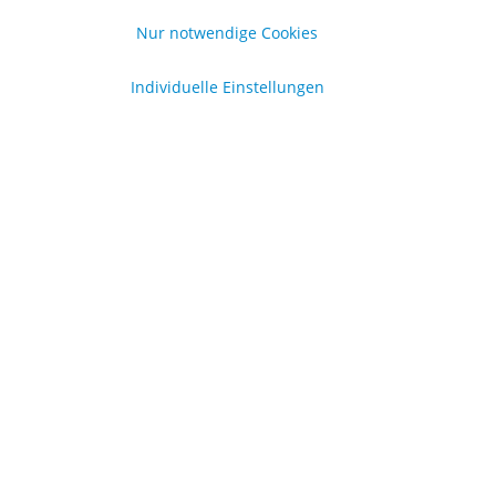
formationen
Nur notwendige Cookies
er uns
Individuelle Einstellungen
lgemeine Geschäftsbedingungen
enschutzerklärung
pressum
en
.