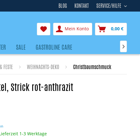
BLOG
KONTAKT
SERVICE/HILFE
Mein Konto
0,00 €
TER
SALE
GASTROLINE CARE

& FESTE
WEIHNACHTS-DEKO
Christbaumschmuck
l, Strick rot-anthrazit
en
Lieferzeit 1-3 Werktage