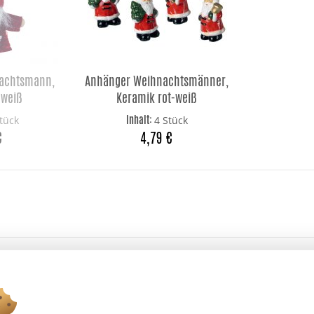
achtsmann,
Anhänger Weihnachtsmänner,
-weiß
Keramik rot-weiß
Inhalt:
tück
4 Stück
€
4,79 €
Ab 75 € versandkostenfrei *