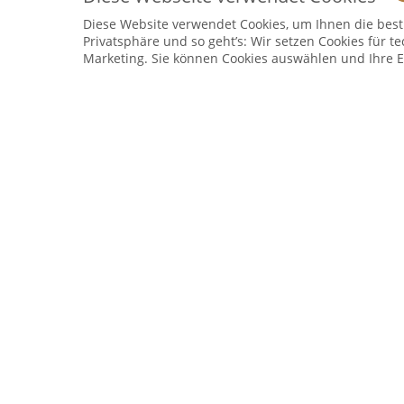
Service Hotline
Diese Website verwendet Cookies, um Ihnen die bestm
Privatsphäre und so geht’s: Wir setzen Cookies für te
Telefonische Unterstützung und Beratung unter:
Marketing. Sie können Cookies auswählen und Ihre E
04241 - 803018-0
Montag – Donnerstag: 9:00 h – 16:00 h
Freitag: 9:00 h - 15:00 h
* 