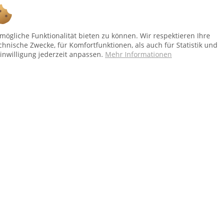
Ab 75 € versandkostenfrei *
ögliche Funktionalität bieten zu können. Wir respektieren Ihre
Shop Service
In
chnische Zwecke, für Komfortfunktionen, als auch für Statistik und
inwilligung jederzeit anpassen.
Mehr Informationen
Vertrag - widerrufen
Üb
Versand und Zahlungsbedingungen
Al
Widerrufsbelehrung
Dat
Kontakt
Im
bei Paketversand. Alle Preise inkl. gesetzl. Mehrwertsteuer zzgl.
Versandkost
Copyright © afp marketing gmbh - Alle Rechte vorbehalten
Sicher zahlen in unserem Onlineshop