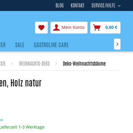
BLOG
KONTAKT
SERVICE/HILFE
Mein Konto
0,00 €
TER
SALE
GASTROLINE CARE

ESTE
WEIHNACHTS-DEKO
Deko-Weihnachtsbäume
n, Holz natur
en
Lieferzeit 1-3 Werktage