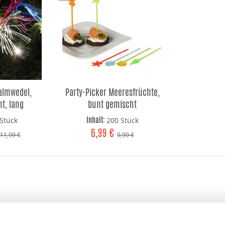
Palmwedel,
Party-Picker Meeresfrüchte,
t, lang
bunt gemischt
Inhalt:
Stück
200 Stück
6,99 €
11,99 €
9,99 €