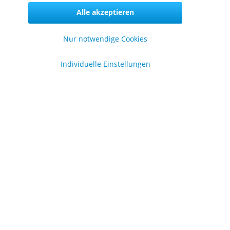
Alle akzeptieren
Nur notwendige Cookies
formationen
Individuelle Einstellungen
er uns
lgemeine Geschäftsbedingungen
enschutzerklärung
pressum
en
.