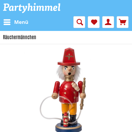
Menü
Räuchermännchen