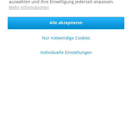
auswählen und Ihre Einwilligung jederzeit anpassen.
Mehr Informationen
* bei Paketversand. Alle Preise inkl. gesetzl. Mehrwertsteuer zzgl.
Versandkosten
.
Copyright © afp marketing gmbh - Alle Rechte vorbehalten
Alle akzeptieren
Nur notwendige Cookies
Sicher zahlen in unserem Onlineshop
Individuelle Einstellungen