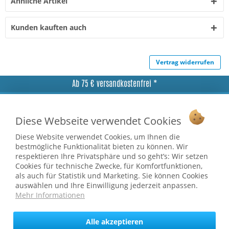
Ähnliche Artikel
Kunden kauften auch
Vertrag widerrufen
Ab 75 € versandkostenfrei *
Service Hotline
Diese Webseite verwendet Cookies
Shop Service
Diese Website verwendet Cookies, um Ihnen die
Informationen
bestmögliche Funktionalität bieten zu können. Wir
respektieren Ihre Privatsphäre und so geht’s: Wir setzen
Cookies für technische Zwecke, für Komfortfunktionen,
* bei Paketversand. Alle Preise inkl. gesetzl. Mehrwertsteuer zzgl.
als auch für Statistik und Marketing. Sie können Cookies
Versandkosten
.
auswählen und Ihre Einwilligung jederzeit anpassen.
Copyright © afp marketing gmbh - Alle Rechte vorbehalten
Mehr Informationen
Alle akzeptieren