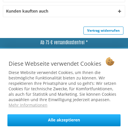
Kunden kauften auch
Vertrag widerrufen
Ab 75 € versandkostenfrei *
Service Hotline
Diese Webseite verwendet Cookies
Shop Service
Diese Website verwendet Cookies, um Ihnen die
Informationen
bestmögliche Funktionalität bieten zu können. Wir
respektieren Ihre Privatsphäre und so geht’s: Wir setzen
Cookies für technische Zwecke, für Komfortfunktionen,
* bei Paketversand. Alle Preise inkl. gesetzl. Mehrwertsteuer zzgl.
als auch für Statistik und Marketing. Sie können Cookies
Versandkosten
.
auswählen und Ihre Einwilligung jederzeit anpassen.
Copyright © afp marketing gmbh - Alle Rechte vorbehalten
Mehr Informationen
Alle akzeptieren
Sicher zahlen in unserem Onlineshop