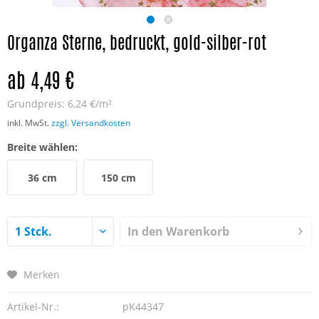
Organza Sterne, bedruckt, gold-silber-rot
ab 4,49 €
Grundpreis:
6,24 €/m²
inkl. MwSt.
zzgl. Versandkosten
Breite wählen:
36 cm
150 cm
In den
Warenkorb
Merken
Artikel-Nr.:
pK44347