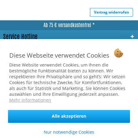
Vertrag widerrufen
Ab 75 € versandkostenfrei *
Service Hotline
Shop Service
Diese Webseite verwendet Cookies
Informationen
Diese Website verwendet Cookies, um Ihnen die
bestmögliche Funktionalität bieten zu können. Wir
respektieren Ihre Privatsphäre und so geht’s: Wir setzen
* bei Paketversand. Alle Preise inkl. gesetzl. Mehrwertsteuer zzgl.
Cookies für technische Zwecke, für Komfortfunktionen,
Versandkosten
.
als auch für Statistik und Marketing. Sie können Cookies
Copyright © afp marketing gmbh - Alle Rechte vorbehalten
auswählen und Ihre Einwilligung jederzeit anpassen.
Mehr Informationen
Sicher zahlen in unserem Onlineshop
Alle akzeptieren
Nur notwendige Cookies