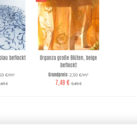
blau beflockt
Organza große Blüten, beige
beflockt
Grundpreis:
,50 €/m²
2,50 €/m²
7,49 €
,49 €
9,49 €