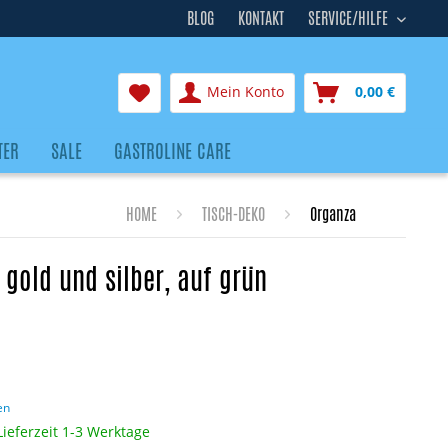
BLOG
KONTAKT
SERVICE/HILFE
Mein Konto
0,00 €
TER
SALE
GASTROLINE CARE
HOME
TISCH-DEKO
Organza
 gold und silber, auf grün
en
Lieferzeit 1-3 Werktage