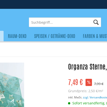
O
RAUM-DEKO
SPEISEN / GETRÄNKE-DEKO
FARBEN & MUS
Organza Sterne,
7,49 €
7,99 €
Grundpreis:
2,50 €/m²
inkl. MwSt.
zzgl. Versandkost
Sofort versandfertig, 