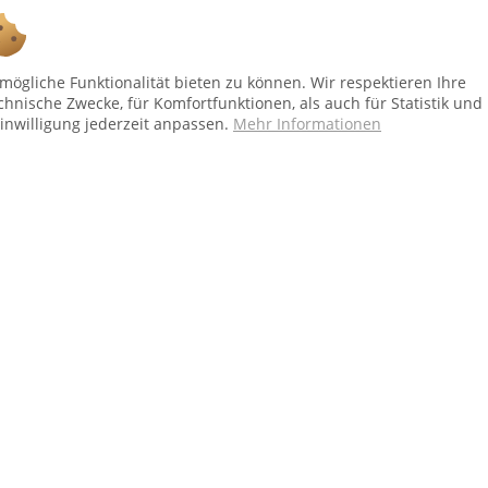
Ab 75 € versandkostenfrei *
ögliche Funktionalität bieten zu können. Wir respektieren Ihre
Shop Service
In
chnische Zwecke, für Komfortfunktionen, als auch für Statistik und
inwilligung jederzeit anpassen.
Mehr Informationen
Vertrag - widerrufen
Üb
Versand und Zahlungsbedingungen
Al
Widerrufsbelehrung
Dat
Kontakt
Im
bei Paketversand. Alle Preise inkl. gesetzl. Mehrwertsteuer zzgl.
Versandkost
Copyright © afp marketing gmbh - Alle Rechte vorbehalten
Sicher zahlen in unserem Onlineshop