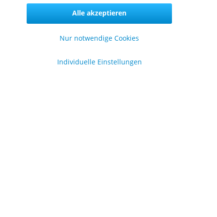
Alle akzeptieren
Nur notwendige Cookies
formationen
Individuelle Einstellungen
er uns
lgemeine Geschäftsbedingungen
enschutzerklärung
pressum
en
.