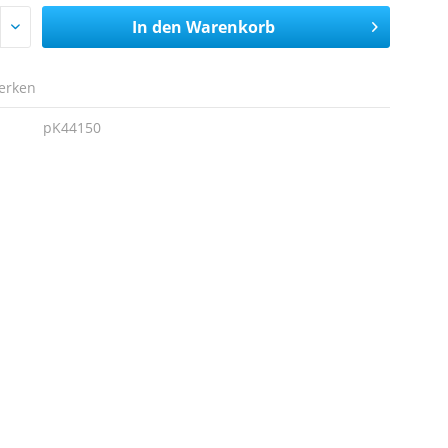
In den
Warenkorb
erken
pK44150