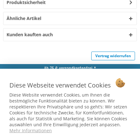
Produktsicherheit
Ähnliche Artikel
Kunden kauften auch
Vertrag widerrufen
Ab 75 € versandkostenfrei *
Service Hotline
Diese Webseite verwendet Cookies
Shop Service
Diese Website verwendet Cookies, um Ihnen die
bestmögliche Funktionalität bieten zu können. Wir
Informationen
respektieren Ihre Privatsphäre und so geht’s: Wir setzen
Cookies für technische Zwecke, für Komfortfunktionen,
als auch für Statistik und Marketing. Sie können Cookies
* bei Paketversand. Alle Preise inkl. gesetzl. Mehrwertsteuer zzgl.
auswählen und Ihre Einwilligung jederzeit anpassen.
Versandkosten
.
Mehr Informationen
Copyright © afp marketing gmbh - Alle Rechte vorbehalten